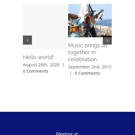
Music brings us
How do 
together in
back to 
Hello world!
celebration
June 3rd, 
August 26th, 2020
|
Comment
September 2nd, 2015
0 Comments
|
0 Comments
Meeting at: