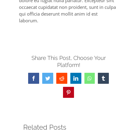
dolore eu fugiat nulla pariatur. Excepteur sint
occaecat cupidatat non proident, sunt in culpa
qui officia deserunt mollit anim id est
laborum.
Share This Post, Choose Your
Platform!
Facebook
Twitter
Reddit
LinkedIn
WhatsApp
Tumblr
Pinterest
Related Posts