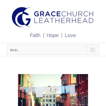
Skip
to
content
Faith
|
Hope
|
Love
Go to...
View
Larger
Image