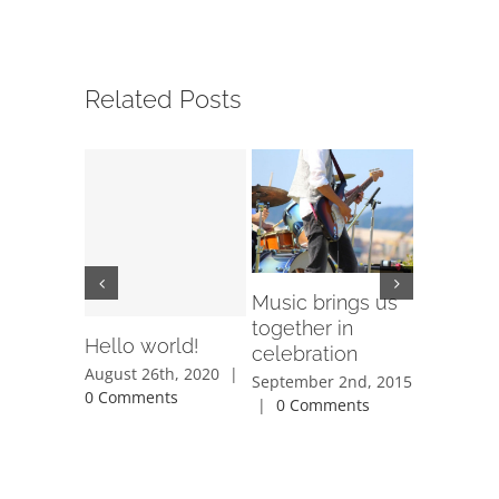
Related Posts
Music brings us
How do 
together in
back to 
Hello world!
celebration
June 3rd, 
August 26th, 2020
|
Comment
September 2nd, 2015
0 Comments
|
0 Comments