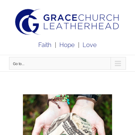
Skip
to
content
Faith
|
Hope
|
Love
Go to...
View
Larger
Image